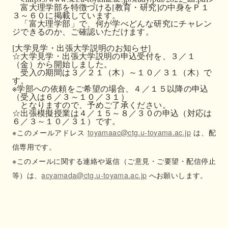
　富大理学部を特徴づける[教育・研究]の中身をＰ１
３～６０に掲載しています。

　「富大理学部」で、何が学べどんな研究にチャレン
ジできるのか、ご確認いただけます。

[大学見学・出張大学説明のお知らせ]

☆大学見学・出張大学説明の申込受付を、３／１
（金）から開始しました。

　受入の期間は３／２１（木）～１０／３１（木）で
す。

※学部への依頼をご希望の場合、４／１５以降の申込
（受入は６／３～１０／３１）

　となりますので、予めご了承ください。

☆出張模擬授業は４／１５～８／３０の申込（対応は
６／３～１０／３１）です。
※このメールアドレス
toyamaac@ctg.u-toyama.ac.jp
は、配
信専用です。
※このメールに関する連絡や返信（ご意見・ご要望・配信停止
等）は、
acyamada@ctg.u-toyama.ac.jp
へお願いします。