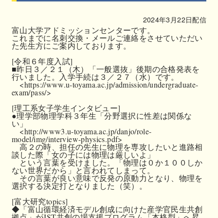
2024年3月22日配信
富山大学アドミッションセンターです。

これまでに名刺交換・メールご連絡をさせていただい
た先生方にご案内しております。

[令和６年度入試]

■昨日３／２１（木）「一般選抜」後期の合格発表を
行いました。入学手続は３／２７（水）です。

　<https://www.u-toyama.ac.jp/admission/undergraduate-
exam/pass/>

[理工系女子学生インタビュー]

●理学部物理学科３年生「分野選択に性差は関係な
い」

　<http://www3.u-toyama.ac.jp/danjo/role-
model/img/interview-physics.pdf>

　高２の時、担任の先生に物理を専攻したいと進路相
談した際「女の子には物理は厳しいよ」

　という言葉を受けました。「物理は０か１００しか
ない世界だから」と言われてしまって。

　その言葉が良い意味で反発の原動力となり、物理を
選択する決定打となりました（笑）。

[富大研究topics]

◆「富山循環経済モデル創成に向けた産学官民生共創
拠点」がJST共創の場支援プログラム「本格型」へ昇