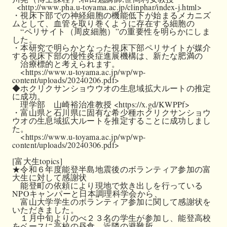
  <http://www.pha.u-toyama.ac.jp/clinphar/index-j.html>

・視床下部での神経細胞の機能低下が始まるメカニズ
ムとして、血管を取り巻くように存在する細胞の

　“ペリサイト（周皮細胞）”の重要性を明らかにしま
した。

・本研究で明らかとなった視床下部ペリサイトが媒介
する視床下部の慢性炎症進展機構は、新たな肥満の

　治療標的と考えられます。

　<https://www.u-toyama.ac.jp/wp/wp-
content/uploads/20240206.pdf>

◆ホクリクサンショウウオの生息域拡大ルートの推定
に成功。

　理学部　山崎裕治准教授 <https://x.gd/KWPPf>

・富山県と石川県に固有な希少種ホクリクサンショウ
ウオの生息域拡大ルートを推定することに成功しまし
た。

　<https://www.u-toyama.ac.jp/wp/wp-
content/uploads/20240306.pdf>

[富大生topics]

★令和６年度能登半島地震後のボランティア参加の富
大生に対して感謝状

　能登町の依頼により現地で炊き出しを行っている
NPOキャンパーと日本調理科学会から、

　富山大学学生のボランティア参加に関して感謝状を
いただきました。

　１月中旬よりのべ２３名の学生が参加し、能登高校
をベースに高校の昼食、近隣の避難所、
