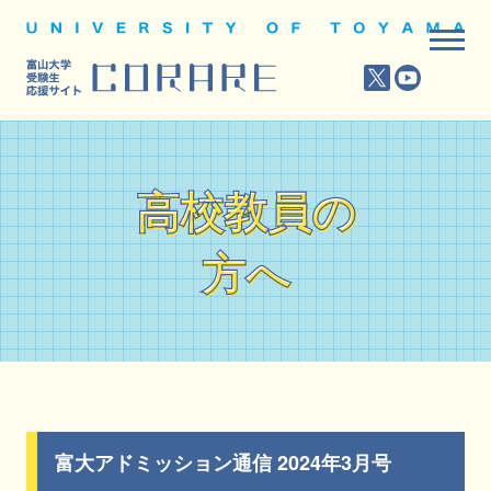
高校教員の
高校教員の
方へ
方へ
富大アドミッション通信 2024年3月号