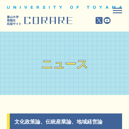
ニュース
ニュース
文化政策論、伝統産業論、地域経営論