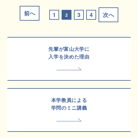
1
3
4
2
先輩が富山大学に
入学を決めた理由
本学教員による
学問のミニ講義