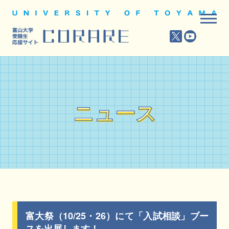
ニュース
ニュース
富大祭（10/25・26）にて「入試相談」ブー
スを出展します！